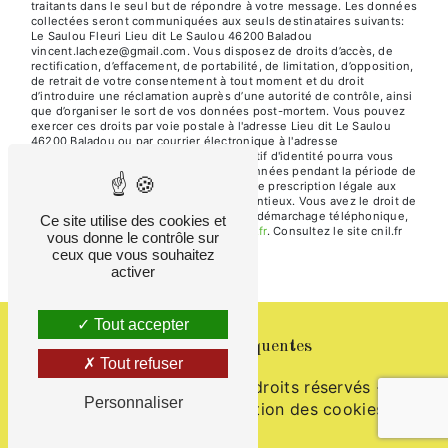
traitants dans le seul but de répondre à votre message. Les données
collectées seront communiquées aux seuls destinataires suivants:
Le Saulou Fleuri Lieu dit Le Saulou 46200 Baladou
vincent.lacheze@gmail.com. Vous disposez de droits d’accès, de
rectification, d’effacement, de portabilité, de limitation, d’opposition,
de retrait de votre consentement à tout moment et du droit
d’introduire une réclamation auprès d’une autorité de contrôle, ainsi
que d’organiser le sort de vos données post-mortem. Vous pouvez
exercer ces droits par voie postale à l'adresse Lieu dit Le Saulou
46200 Baladou ou par courrier électronique à l'adresse
vincent.lacheze@gmail.com. Un justificatif d'identité pourra vous
être demandé. Nous conservons vos données pendant la période de
prise de contact puis pendant la durée de prescription légale aux
fins probatoires et de gestion des contentieux. Vous avez le droit de
vous inscrire sur la liste d'opposition au démarchage téléphonique,
Ce site utilise des cookies et
disponible à cette adresse:
Bloctel.gouv.fr
. Consultez le site cnil.fr
vous donne le contrôle sur
pour plus d’informations sur vos droits.
ceux que vous souhaitez
activer
Tout accepter
Recherches fréquentes
Tout refuser
©
Vistalid
- 2026 - Tous droits réservés -
Personnaliser
Mentions légales
-
Gestion des cookies