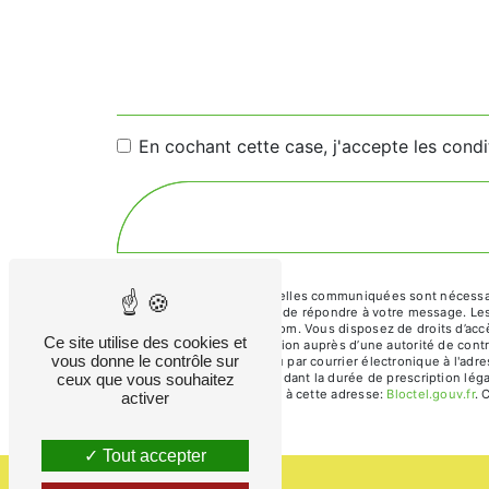
En cochant cette case, j'accepte les condi
** Les données personnelles communiquées sont nécessaires
traitants dans le seul but de répondre à votre message. L
vincent.lacheze@gmail.com. Vous disposez de droits d’accès,
Ce site utilise des cookies et
d’introduire une réclamation auprès d’une autorité de contr
vous donne le contrôle sur
Saulou 46200 Baladou ou par courrier électronique à l'adr
ceux que vous souhaitez
prise de contact puis pendant la durée de prescription léga
téléphonique, disponible à cette adresse:
Bloctel.gouv.fr
. 
activer
Tout accepter