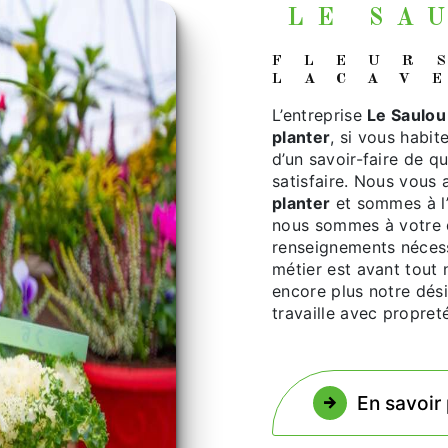
LE S
FLEURS À PLANTER À
LACAV
L’entreprise
Le Saulou 
planter
, si vous habit
d’un savoir-faire de q
satisfaire. Nous vous
planter
et sommes à l’
nous sommes à votre d
renseignements nécess
métier est avant tout 
encore plus notre dési
travaille avec propreté
En savoir 