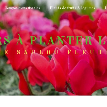
Compositions florales
Plants de fruits & légumes
L
RS À PLANTER 
LE SAULOU FLEUR