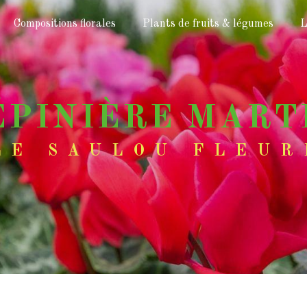
Compositions florales
Plants de fruits & légumes
L
PÉPINIÈRE MART
LE SAULOU FLEUR