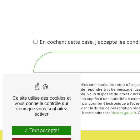
En cochant cette case, j'accepte les condi
** Les données personnelles communiquées sont nécessaires
traitants dans le seul but de répondre à votre message. L
vincent.lacheze@gmail.com. Vous disposez de droits d’accès,
Ce site utilise des cookies et
d’introduire une réclamation auprès d’une autorité de contr
vous donne le contrôle sur
Saulou 46200 Baladou ou par courrier électronique à l'adr
ceux que vous souhaitez
prise de contact puis pendant la durée de prescription léga
téléphonique, disponible à cette adresse:
Bloctel.gouv.fr
. 
activer
Tout accepter